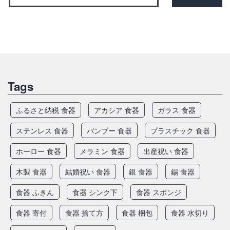
Tags
ふるさと納税 食器
アカシア 食器
ガラス 食器
ステンレス 食器
バンブー 食器
プラスチック 食器
ホーロー 食器
メラミン 食器
出産祝い 食器
木製 食器
結婚祝い 食器
銀 食器
錫 食器
食器 ふきん
食器 シンク下
食器 スポンジ
食器 寄付
食器 捨て方
食器 梱包
食器 水切り