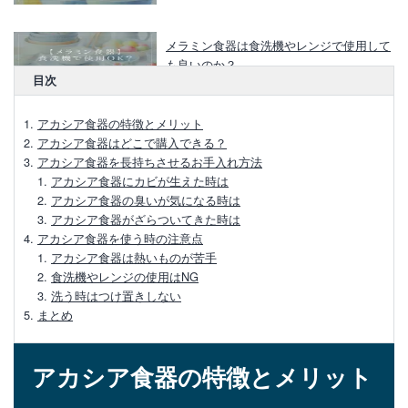
メラミン食器は食洗機やレンジで使用して
も良いのか？
目次
ダイソーのメラミン食器がおすすめ！お手
アカシア食器の特徴とメリット
入れや注意点
アカシア食器はどこで購入できる？
アカシア食器を長持ちさせるお手入れ方法
アカシア食器にカビが生えた時は
セリアのメラミン食器のメリットや安全
アカシア食器の臭いが気になる時は
性、選び方
アカシア食器がざらついてきた時は
アカシア食器を使う時の注意点
軽くて丈夫なメラミン食器！電子レンジで
アカシア食器は熱いものが苦手
使える？
食洗機やレンジの使用はNG
洗う時はつけ置きしない
メラミン食器が危険と言われるのはなぜ？
まとめ
その理由と注意点
アカシア食器の特徴とメリット
アカシアの食器は食洗機が使えない？理由
やお手入れ方法