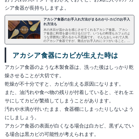
シア食器が長持ちしますよ。
アカシア食器のお手入れ方法がまるわかり-カビのお手入
れ方法も
木の木目が温かみを感じさせてくれるアカシア食器。 アカシ
ア食器に料理を盛り付けるだけで、いつもの料理もカフェのよ
うな雰囲気に変わるから不思議です。 そんなおしゃれで人気
のアカシア食器ですが、難点がお手入れにコツがいること。
そこで今回は、アカシア食器のお手入れについて、毎日のお手
入れ方法やツヤがなくなった時のお手入れ方法、カビが生えた
時のお手入れ方法など、トラブルに応じたお手入れ方法につい
アカシア食器にカビが生えた時は
てもご紹介します。
アカシア食器のような木製食器は、洗った後はしっかり乾
燥させることが大切です。
乾燥が不十分ですと、カビが生える原因になります。
また、油汚れや食べ物の残りが付着していると、それをエ
サにしてカビが繁殖してしまうことがあります。
汚れや水滴が付いたまま、食器棚にしまったりしないよう
にしましょう。
アカシア食器の表面が白くなる場合は白カビ、黒ずんでい
る場合は黒カビの可能性が考えられます。