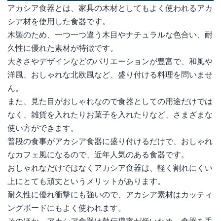
アカシア食器とは、家具の木材としてもよく使われるアカ
【バンブー食器】素材の特徴やメリットと
シア材を使用した食器です。
おすすめの商品6選
木製のため、一つ一つ違う木目やナチュラルな色合い、耐
久性に優れた素材が特徴です。
大きさやデザインなどのバリエーションが豊富で、和風や
洋風、おしゃれな北欧風など、盛り付ける料理を問いませ
ん。
また、見た目がおしゃれなので食器としての用途だけでは
なく、雑貨を入れたりお菓子を入れたりなど、さまざまな
使い方ができます。
普段の食事がアカシア食器に盛り付けるだけで、おしゃれ
なカフェ風になるので、近年人気のある食器です。
おしゃれなだけではなくアカシア食器は、軽く割れにくい
上にとても頑丈というメリットがあります。
耐久性に優れ衝撃にも強いので、アカシア素材はカッティ
ングボードにもよく使われます。
そのほか、アカシア食器は熱伝導率が低いため、食器を手