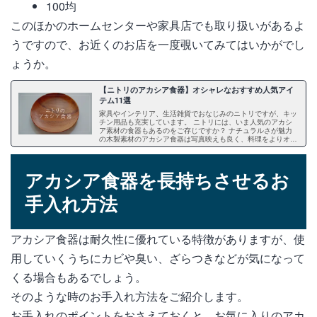
100均
このほかのホームセンターや家具店でも取り扱いがあるよ
うですので、お近くのお店を一度覗いてみてはいかがでし
ょうか。
【ニトリのアカシア食器】オシャレなおすすめ人気アイ
テム11選
家具やインテリア、生活雑貨でおなじみのニトリですが、キッ
チン用品も充実しています。 ニトリには、いま人気のアカシ
ア素材の食器もあるのをご存じですか？ ナチュラルさが魅力
の木製素材のアカシア食器は写真映えも良く、料理をよりオシ
ャレに演出してくれます。 この記事は、リーズナブルで使い
やすいニトリのおすすめのアカシア食器についてまとめまし
た。 また、注意点や長持ちさせるポイントもご紹介します。
アカシア食器を長持ちさせるお
手入れ方法
アカシア食器は耐久性に優れている特徴がありますが、使
用していくうちにカビや臭い、ざらつきなどが気になって
くる場合もあるでしょう。
そのような時のお手入れ方法をご紹介します。
お手入れのポイントをおさえておくと、お気に入りのアカ