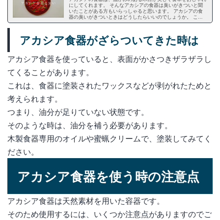
にしてくれます。 そんなアカシアの食器は臭いがきついと聞
いたことがある方もいらっしゃると思います。 アカシアの食
器の臭いがきついときはどうしたらいいのでしょうか。 この
記事では、アカシアの食器の臭いがきついことについてや臭い
が付きやすいことについて、やってはいけない落とし方、基本
の洗い方やメンテナンス方法もご紹介します。 ぜひ参考に
アカシア食器がざらついてきた時は
し、アカシアの食器を長く使いましょう。
アカシア食器を使っていると、表面がかさつきザラザラし
てくることがあります。
これは、食器に塗装されたワックスなどが剥がれたためと
考えられます。
つまり、油分が足りていない状態です。
そのような時は、油分を補う必要があります。
木製食器専用のオイルや蜜蝋クリームで、塗装してみてく
ださい。
アカシア食器を使う時の注意点
アカシア食器は天然素材を用いた容器です。
そのため使用するには、いくつか注意点がありますのでご