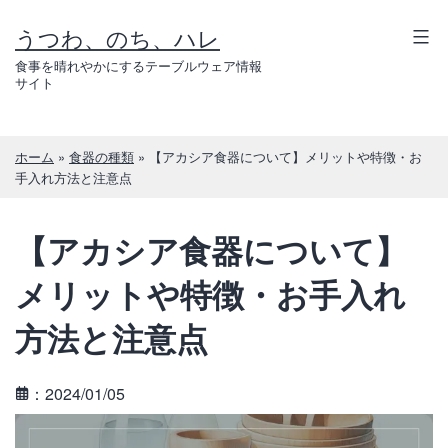
コ
うつわ、のち、ハレ
ン
テ
食事を晴れやかにするテーブルウェア情報
サイト
ン
ツ
へ
ホーム
»
食器の種類
»
【アカシア食器について】メリットや特徴・お
ス
手入れ方法と注意点
キ
ッ
【アカシア食器について】
プ
メリットや特徴・お手入れ
方法と注意点
：2024/01/05