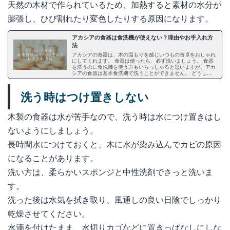
天然の木材で作られているため、加熱すると素材の水分が
膨張し、ひび割れたり変色したりする原因になります。
アカシアの食器は食洗機が使えない？理由やお手入れ方
法
アカシアの食器は、木の温もりを感じいつもの食卓をおしゃれ
にしてくれます。 食器は使ったら、必ず洗いましょう。 食器
を洗うのに食洗機を使う方もいらっしゃると思いますが、アカ
シアの食器は基本食洗機で洗うことができません。 どうして
使えないのでしょうか。 この記事では、アカシアの食器は食
洗機で洗えないことについてや、食洗機対応の食器について、
食洗機以外に使えないものについてをご紹介します。
洗う時はつけ置きしない
木製の食器は水が苦手なので、洗う時は水につけ置きはし
ないようにしましょう。
長時間水につけておくと、木に水が染み込んでカビの原因
になることがあります。
洗い方は、柔らかいスポンジと中性洗剤でさっと洗いま
す。
洗った後は水気を拭き取り、風通しの良い日陰でしっかり
乾燥させてください。
水滴を付けたまま、水切りカゴなどに置きっぱなしにしな