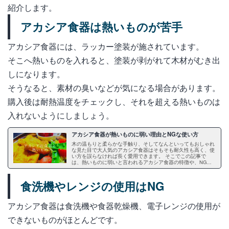
紹介します。
アカシア食器は熱いものが苦手
アカシア食器には、ラッカー塗装が施されています。
そこへ熱いものを入れると、塗装が剥がれて木材がむき出
しになります。
そうなると、素材の臭いなどが気になる場合があります。
購入後は耐熱温度をチェックし、それを超える熱いものは
入れないようにしましょう。
アカシア食器が熱いものに弱い理由とNGな使い方
木の温もりと柔らかな手触り、そしてなんといってもおしゃれ
な見た目で大人気のアカシア食器はそもそも耐久性も高く、使
い方を誤らなければ長く愛用できます。 そこでこの記事で
は、熱いものに弱いと言われるアカシア食器の特徴や、NGな
使い方、逆に冷たいものを入れるのはOKかなどについてご紹
介します。 また熱いものでダメージを受けたアカシア食器の
上手な活用法や、アカシア食器を長持ちさせるコツについても
食洗機やレンジの使用はNG
お伝えしているので、ぜひ参考にしてアカシア食器を長く愛用
してください。
アカシア食器は食洗機や食器乾燥機、電子レンジの使用が
できないものがほとんどです。