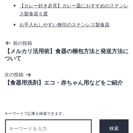
【カレー好き必見】カレー皿におすすめのステンレ
ス製食器５選
お手入れしやすい無印のステンレス製食器
投
前の投稿
【メルカリ活用術】食器の梱包方法と発送方法に
稿
ついて
ナ
ビ
次の投稿
ゲ
【食器用洗剤】エコ・赤ちゃん用などをご紹介
ー
シ
ョ
キーワードで記事を検索できます。
ン