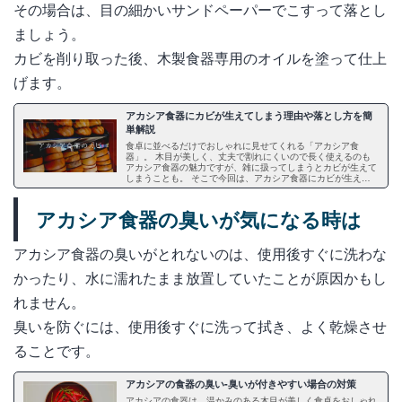
その場合は、目の細かいサンドペーパーでこすって落とし
ましょう。
カビを削り取った後、木製食器専用のオイルを塗って仕上
げます。
アカシア食器にカビが生えてしまう理由や落とし方を簡
単解説
食卓に並べるだけでおしゃれに見せてくれる「アカシア食
器」。 木目が美しく、丈夫で割れにくいので長く使えるのも
アカシア食器の魅力ですが、雑に扱ってしまうとカビが生えて
しまうことも。 そこで今回は、アカシア食器にカビが生えて
しまう理由やカビが生えた時の落とし方、アカシア食器に生え
たカビを食べたらどうなるの？といった疑問にお応えしたいと
思います。
アカシア食器の臭いが気になる時は
アカシア食器の臭いがとれないのは、使用後すぐに洗わな
かったり、水に濡れたまま放置していたことが原因かもし
れません。
臭いを防ぐには、使用後すぐに洗って拭き、よく乾燥させ
ることです。
アカシアの食器の臭い-臭いが付きやすい場合の対策
アカシアの食器は、温かみのある木目が美しく食卓をおしゃれ