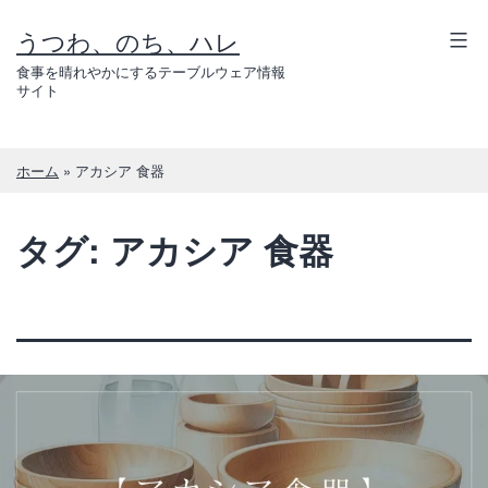
コ
うつわ、のち、ハレ
ン
テ
食事を晴れやかにするテーブルウェア情報
サイト
ン
ツ
へ
ホーム
»
アカシア 食器
ス
キ
タグ:
アカシア 食器
ッ
プ