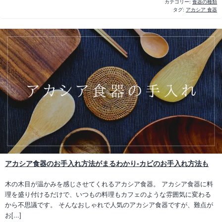
カテゴリー:
食器の種類
タグ:
アカシア 食器
アカシア食器のお手入れ方法がまるわかり-カビのお手入れ方法も
木の木目が温かみを感じさせてくれるアカシア食器。 アカシア食器に料
理を盛り付けるだけで、いつもの料理もカフェのような雰囲気に変わる
から不思議です。 そんなおしゃれで人気のアカシア食器ですが、難点が
お[...]