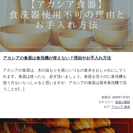
アカシアの食器は食洗機が使えない？理由やお手入れ方法
アカシアの食器は、木の温もりを感じいつもの食卓をおしゃれにしてく
れます。食器は使ったら、必ず洗いましょう。食器を洗うのに食洗機を
使う方もいらっしゃると思いますが、アカシアの食器は基本食洗機で洗
うことが[...]
投稿日:
2024年1月3日
カテゴリー:
食器の種類
タグ:
アカシア 食器