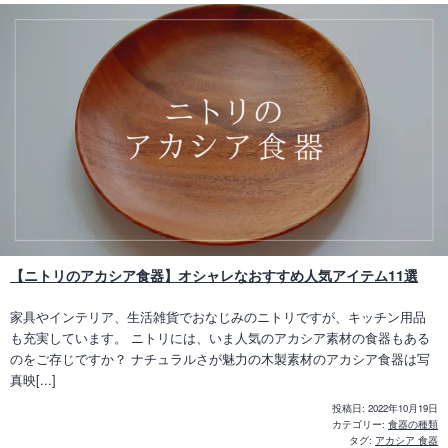
【ニトリのアカシア食器】オシャレなおすすめ人気アイテム11選
家具やインテリア、生活雑貨でおなじみのニトリですが、キッチン用品
も充実しています。 ニトリには、いま人気のアカシア素材の食器もある
のをご存じですか？ ナチュラルさが魅力の木製素材のアカシア食器は写
真映[...]
投稿日:
2022年10月19日
カテゴリー:
食器の種類
タグ:
アカシア 食器