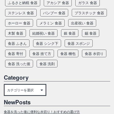
ふるさと納税 食器
アカシア 食器
ガラス 食器
ステンレス 食器
バンブー 食器
プラスチック 食器
ホーロー 食器
メラミン 食器
出産祝い 食器
木製 食器
結婚祝い 食器
銀 食器
錫 食器
食器 ふきん
食器 シンク下
食器 スポンジ
食器 寄付
食器 捨て方
食器 梱包
食器 水切り
食器 洗った後
食器 洗剤
Category
Category
NewPosts
食器を洗った後に便利な水切り！おすすめの選び方