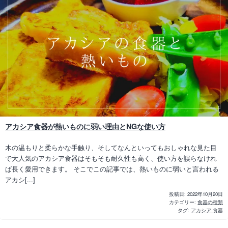
アカシア食器が熱いものに弱い理由とNGな使い方
木の温もりと柔らかな手触り、そしてなんといってもおしゃれな見た目
で大人気のアカシア食器はそもそも耐久性も高く、使い方を誤らなけれ
ば長く愛用できます。 そこでこの記事では、熱いものに弱いと言われる
アカシ[...]
投稿日:
2022年10月20日
カテゴリー:
食器の種類
タグ:
アカシア 食器