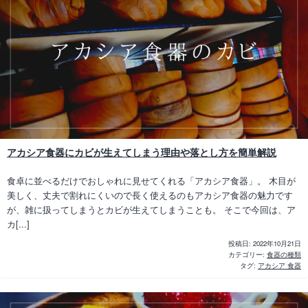
アカシア食器にカビが生えてしまう理由や落とし方を簡単解説
食卓に並べるだけでおしゃれに見せてくれる「アカシア食器」。 木目が
美しく、丈夫で割れにくいので長く使えるのもアカシア食器の魅力です
が、雑に扱ってしまうとカビが生えてしまうことも。 そこで今回は、ア
カ[...]
投稿日:
2022年10月21日
カテゴリー:
食器の種類
タグ:
アカシア 食器