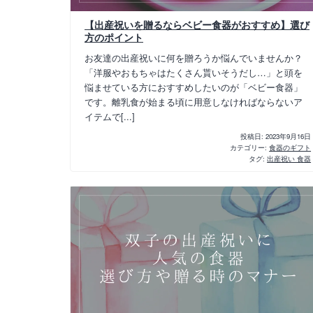
【出産祝いを贈るならベビー食器がおすすめ】選び
方のポイント
お友達の出産祝いに何を贈ろうか悩んでいませんか？
「洋服やおもちゃはたくさん貰いそうだし…」と頭を
悩ませている方におすすめしたいのが「ベビー食器」
です。離乳食が始まる頃に用意しなければならないア
イテムで[...]
投稿日:
2023年9月16日
カテゴリー:
食器のギフト
タグ:
出産祝い 食器