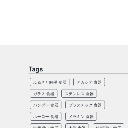
Tags
ふるさと納税 食器
アカシア 食器
ガラス 食器
ステンレス 食器
バンブー 食器
プラスチック 食器
ホーロー 食器
メラミン 食器
出産祝い 食器
木製 食器
結婚祝い 食器