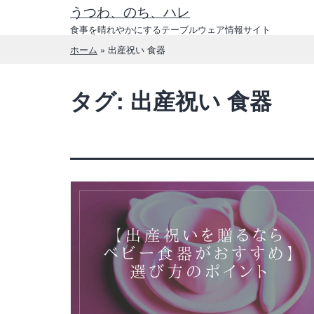
コ
うつわ、のち、ハレ
ン
食事を晴れやかにするテーブルウェア情報サイト
テ
ホーム
»
出産祝い 食器
ン
ツ
タグ:
出産祝い 食器
へ
ス
キ
ッ
プ