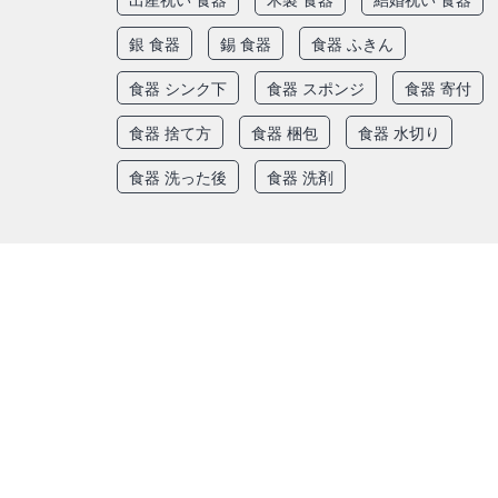
銀 食器
錫 食器
食器 ふきん
食器 シンク下
食器 スポンジ
食器 寄付
食器 捨て方
食器 梱包
食器 水切り
食器 洗った後
食器 洗剤