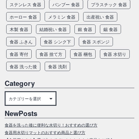
ステンレス 食器
バンブー 食器
プラスチック 食器
ホーロー 食器
メラミン 食器
出産祝い 食器
木製 食器
結婚祝い 食器
銀 食器
錫 食器
食器 ふきん
食器 シンク下
食器 スポンジ
食器 寄付
食器 捨て方
食器 梱包
食器 水切り
食器 洗った後
食器 洗剤
Category
Category
NewPosts
食器を洗った後に便利な水切り！おすすめの選び方
食器用水切りマットのおすすめ商品と選び方