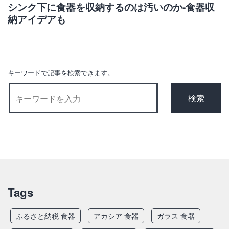
ゲ
シンク下に食器を収納するのは汚いのか-食器収
納アイデアも
ー
シ
ョ
ン
キーワードで記事を検索できます。
Tags
ふるさと納税 食器
アカシア 食器
ガラス 食器