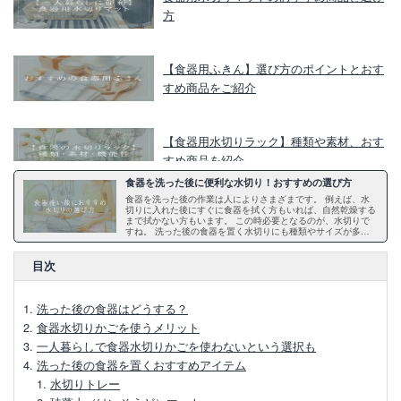
方
【食器用ふきん】選び方のポイントとおす
すめ商品をご紹介
【食器用水切りラック】種類や素材、おす
すめ商品を紹介
食器を洗った後に便利な水切り！おすすめの選び方
食器を洗った後の作業は人によりさまざまです。 例えば、水
食器を洗った後に使う水切りマットの選び
切りに入れた後にすぐに食器を拭く方もいれば、自然乾燥する
まで拭かない方もいます。 この時必要となるのが、水切りで
方
すね。 洗った後の食器を置く水切りにも種類やサイズが多様
です。 そこで今回は、食器を洗った後に使う水切りの種類な
どについてご紹介します。
目次
食器用水切りラックの選び方！ニトリ無印
イケアの人気商品も紹介
洗った後の食器はどうする？
食器水切りかごを使うメリット
ニトリの食器用水切りかご・ラック！人気
一人暮らしで食器水切りかごを使わないという選択も
の理由やおすすめ6選
洗った後の食器を置くおすすめアイテム
水切りトレー