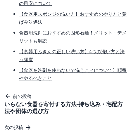
の目安について
【食器用スポンジの洗い方】おすすめのやり方と黄
ばみ対処法
食器用洗剤におすすめの固形石鹸！メリット・デメ
リットも解説
【食器用ふきんの正しい洗い方】4つの洗い方と洗
う頻度
【食器を洗剤を使わないで洗うことについて】順番
ややるべきこと
投
前の投稿
いらない食器を寄付する方法-持ち込み・宅配方
稿
法や団体の選び方
ナ
ビ
次の投稿