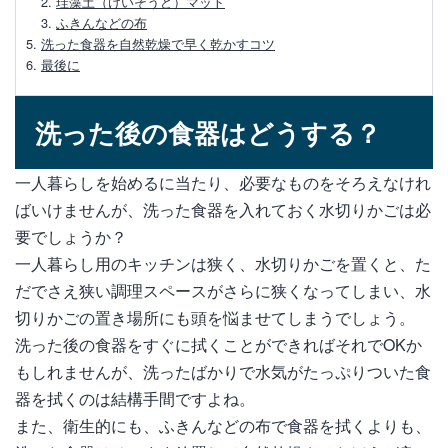
珪藻土（けいそうど）マット
IKEAのおすすめ食器水切り！かごや折り
ふきんなどの布
たたみ式、マットなど
洗った食器を自然乾燥で早く乾かすコツ
最後に
珪藻土の食器用水切りマットの選び方やカ
ビ対処法について
洗った後の食器はどうする？
食器拭きは使い捨てが便利！100均やコス
トコのおすすめを紹介
一人暮らしを始めるに当たり、必要なものをそろえなけれ
ばいけませんが、洗った食器を入れておく水切りかごは必
要でしょうか？
一人暮らし用のキッチンは狭く、水切りかごを置くと、た
だでさえ狭い調理スペースがさらに狭くなってしまい、水
切りかごの置き場所にも頭を悩ませてしまうでしょう。
洗った後の食器をすぐに拭くことができればそれでOKか
もしれませんが、洗ったばかりで水気がたっぷりついた食
器を拭くのは結構手間ですよね。
また、衛生的にも、ふきんなどの布で食器を拭くよりも、