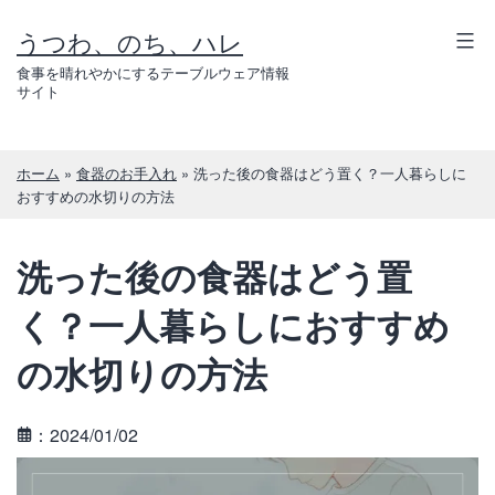
コ
うつわ、のち、ハレ
ン
テ
食事を晴れやかにするテーブルウェア情報
サイト
ン
ツ
へ
ホーム
»
食器のお手入れ
»
洗った後の食器はどう置く？一人暮らしに
ス
おすすめの水切りの方法
キ
ッ
洗った後の食器はどう置
プ
く？一人暮らしにおすすめ
の水切りの方法
：2024/01/02